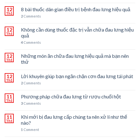
12
8 bài thuốc dân gian điều trị bệnh đau lưng hiệu quả
Th1
2
Comments
12
Không cần dùng thuốc đặc trị vẫn chữa đau lưng hiệu
Th1
quả
4
Comments
12
Những món ăn chữa đau lưng hiệu quả mà bạn nên
Th1
thử
12
Lời khuyên giúp bạn ngăn chặn cơn đau lưng tái phát
Th1
2
Comments
11
Phương pháp chữa đau lưng từ rượu chuối hột
Th1
3
Comments
11
Khi mới bị đau lưng cấp chúng ta nên xử lí như thế
Th1
nào?
1
Comment