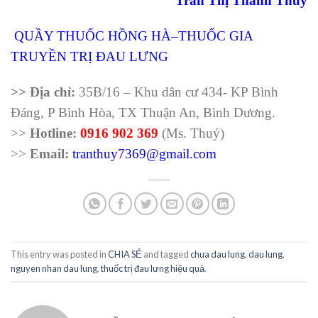
Trần Thị Thanh Thuý
QUẦY THUỐC HỒNG HÀ
–THUỐC GIA
TRUYỀN TRỊ ĐAU LƯNG
>> Địa chỉ:
35B/16 – Khu dân cư 434- KP Bình
Đáng, P Bình Hòa, TX Thuận An, Bình Dương.
>>
Hotline:
0916 902 369
(Ms. Thuý)
>>
Email:
tranthuy7369@gmail.com
This entry was posted in
CHIA SẺ
and tagged
chua dau lung
,
dau lung
,
nguyen nhan dau lung
,
thuốc trị đau lưng hiệu quả
.