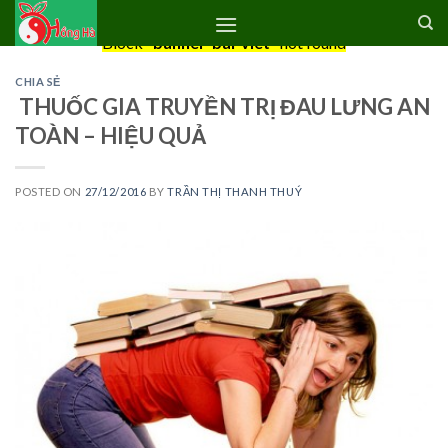
Skip
to
Block
"banner-bai-viet"
not found
content
CHIA SẺ
THUỐC GIA TRUYỀN TRỊ ĐAU LƯNG AN
TOÀN – HIỆU QUẢ
POSTED ON
27/12/2016
BY
TRẦN THỊ THANH THUÝ