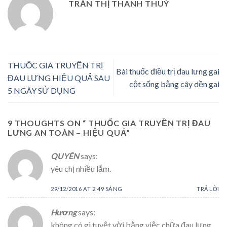
TRẦN THỊ THANH THUÝ
THUỐC GIA TRUYỀN TRỊ
Bài thuốc điều trị đau lưng gai
ĐAU LƯNG HIỆU QUẢ SAU
cột sống bằng cây dền gai
5 NGÀY SỬ DỤNG
9 THOUGHTS ON “
THUỐC GIA TRUYỀN TRỊ ĐAU
LƯNG AN TOÀN – HIỆU QUẢ
”
QUYÊN
says:
yêu chị nhiều lắm.
29/12/2016 AT 2:49 SÁNG
TRẢ LỜI
Hương
says:
không có gì tuyệt vời bằng việc chữa đau lưng