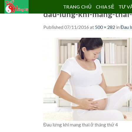
Skip
TRANG CHỦ
CHIA SẺ
TƯ V
to
dau-lung-khi-mang-thai
content
Published
07/11/2016
at
500 × 282
in
Đau l
Đau lưng khi mang thai ở tháng thứ 4