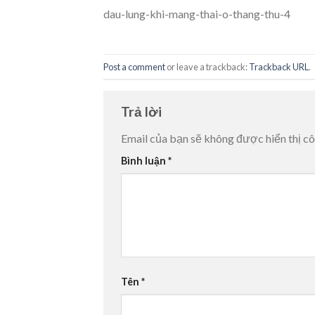
dau-lung-khi-mang-thai-o-thang-thu-4
Post a comment
or leave a trackback:
Trackback URL
.
Trả lời
Email của bạn sẽ không được hiển thị cô
Bình luận
*
Tên
*