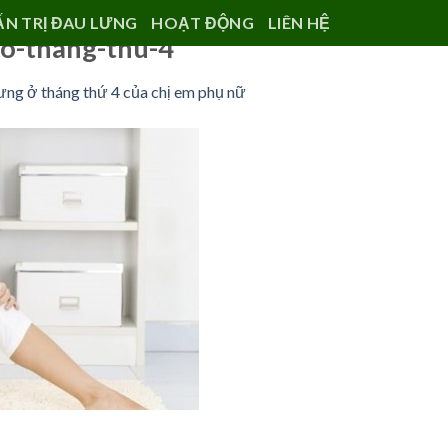
ẤN TRỊ ĐAU LƯNG
HOẠT ĐỘNG
LIÊN HỆ
-o-thang-thu-4
ưng ở tháng thứ 4 của chị em phụ nữ